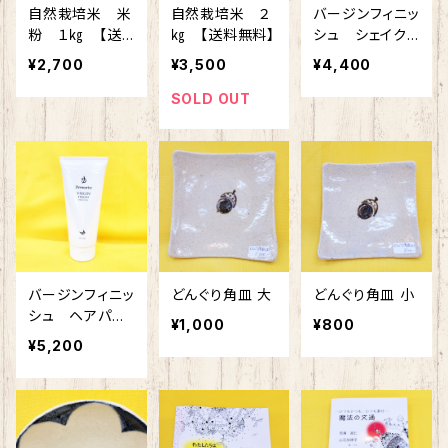
自然栽培米 米
自然栽培米 ２
バージンフィニッ
粉 １㎏ 【送
㎏ 【送料無料】
シュ シェイク
料無料】
シャンプー
¥2,700
¥3,500
¥4,400
SOLD OUT
バージンフィニッ
どんぐり角皿 大
どんぐり角皿 小
シュ ヘアパッ
¥1,000
¥800
ク
¥5,200