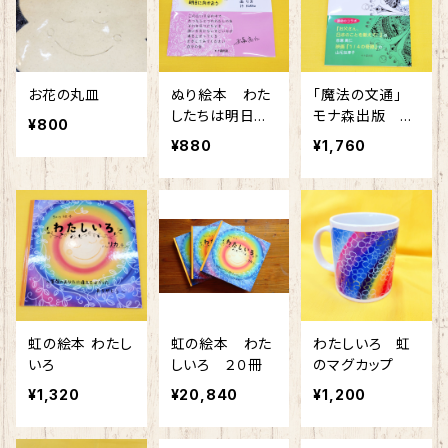
お花の丸皿
ぬり絵本 わた
「魔法の文通」
したちは明日に
モナ森出版 山
¥800
向かおう
元加津子・赤塚
¥880
¥1,760
高仁共著・挿絵
リカ
虹の絵本 わたし
虹の絵本 わた
わたしいろ 虹
いろ
しいろ ２０冊
のマグカップ
¥1,320
¥20,840
¥1,200