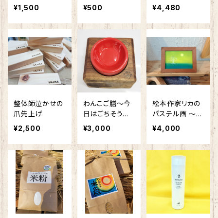
ーム
「自分で治すゆ
¥1,500
¥500
¥4,480
がみと痛み ゆ
びで改善」のセッ
ト
整体師泣かせの
わんこご膳～今
絵本作家リカの
爪先上げ
日はごちそうだ
パステル画 ～あ
ワン～
なたを想って～
¥2,500
¥3,000
¥4,000