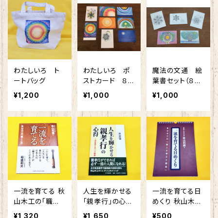
わたしいろ ト
わたしいろ ポ
魔法の文通 絵
ートバッグ
ストカード ８
葉書セット（８枚
枚セット
セット）
¥1,200
¥1,000
¥1,000
一流を育てる 秋
人生を輝かせる
一流を育てる日
山木工の「職人
「親孝行」の心得
めくり 秋山木工
心得」
一流を育てる二
の「職人心得三
¥1,320
¥1,650
¥500