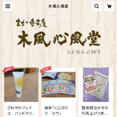
木風心風堂
さわやかソレイ
絵本「にじのり
整体師泣かせの
ユ ハンドクリ
う コウ」
爪先上げと本