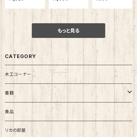
十箇条
十箇条」
もっと見る
CATEGORY
木工コーナー
書籍
秋山利輝
食品
長島 龍人
リカの部屋