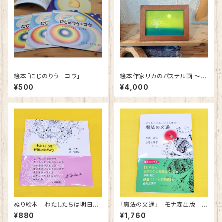
絵本「にじのりう コウ」
絵本作家リカのパステル画 ～あ
なたを想って～
¥500
¥4,000
ぬり絵本 わたしたちは明日に
「魔法の文通」 モナ森出版 山
向かおう
元加津子・赤塚高仁共著・挿絵リ
¥880
¥1,760
カ