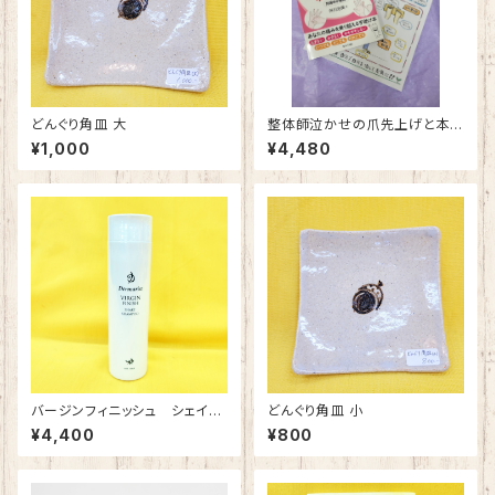
どんぐり角皿 大
整体師泣かせの爪先上げと本
「自分で治すゆがみと痛み ゆ
¥1,000
¥4,480
びで改善」のセット
バージンフィニッシュ シェイク
どんぐり角皿 小
シャンプー
¥4,400
¥800