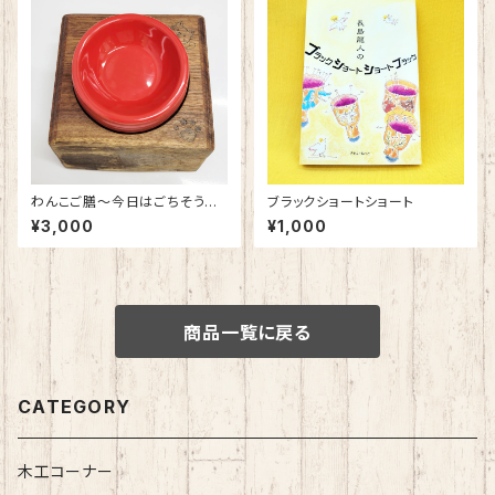
わんこご膳～今日はごちそうだ
ブラックショートショート
ワン～
¥3,000
¥1,000
商品一覧に戻る
CATEGORY
木工コーナー