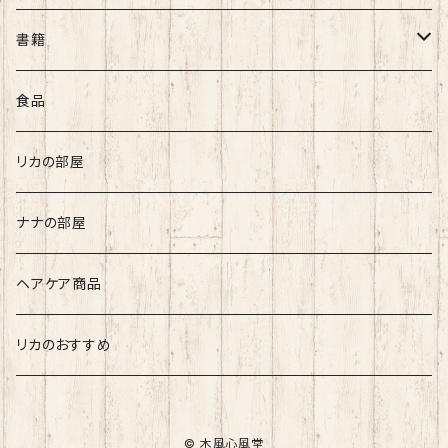
書籍
秋山利輝
食品
長島 龍人
リカの部屋
リカ
ナナの部屋
ヘアケア商品
リカのおすすめ
© 木風心風堂