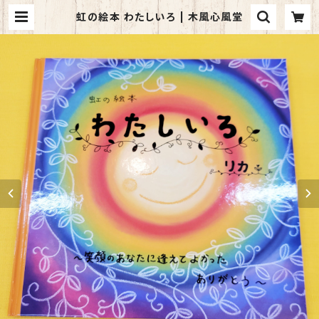
虹の絵本 わたしいろ | 木風心風堂