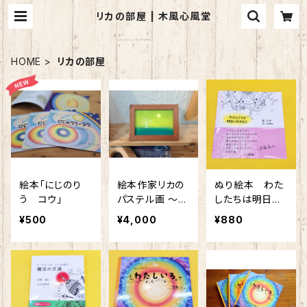
リカの部屋 | 木風心風堂
HOME
リカの部屋
絵本「にじのり
絵本作家リカの
ぬり絵本 わた
う コウ」
パステル画 ～あ
したちは明日に
なたを想って～
向かおう
¥500
¥4,000
¥880