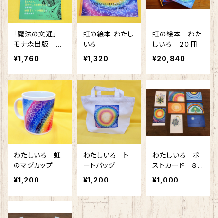
「魔法の文通」
虹の絵本 わたし
虹の絵本 わた
モナ森出版 山
いろ
しいろ ２０冊
元加津子・赤塚
¥1,760
¥1,320
¥20,840
高仁共著・挿絵
リカ
わたしいろ 虹
わたしいろ ト
わたしいろ ポ
のマグカップ
ートバッグ
ストカード ８
枚セット
¥1,200
¥1,200
¥1,000