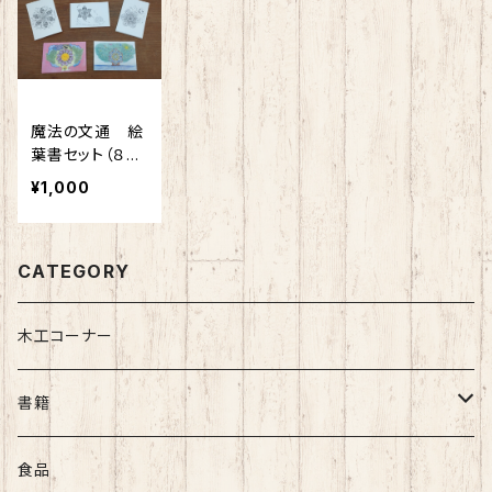
魔法の文通 絵
葉書セット（８枚
セット）
¥1,000
CATEGORY
木工コーナー
書籍
秋山利輝
食品