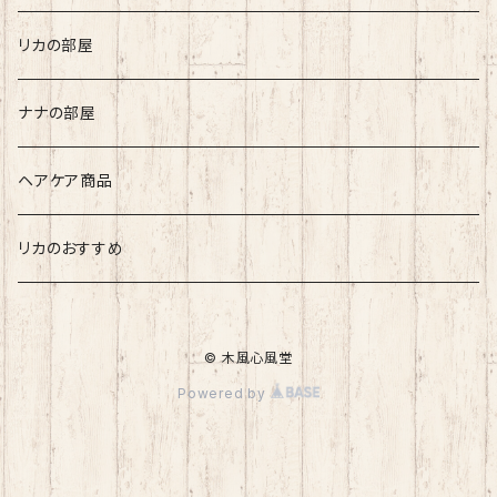
長島 龍人
リカの部屋
リカ
ナナの部屋
ヘアケア商品
リカのおすすめ
© 木風心風堂
Powered by