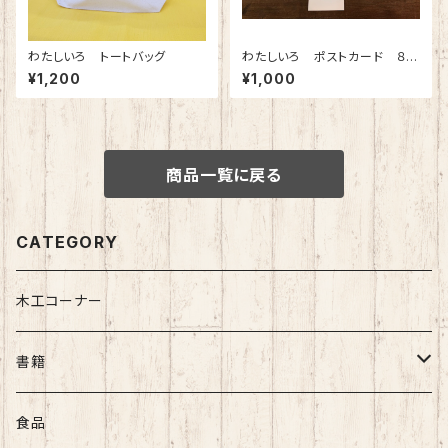
わたしいろ トートバッグ
わたしいろ ポストカード ８枚
セット
¥1,200
¥1,000
商品一覧に戻る
CATEGORY
木工コーナー
書籍
秋山利輝
食品