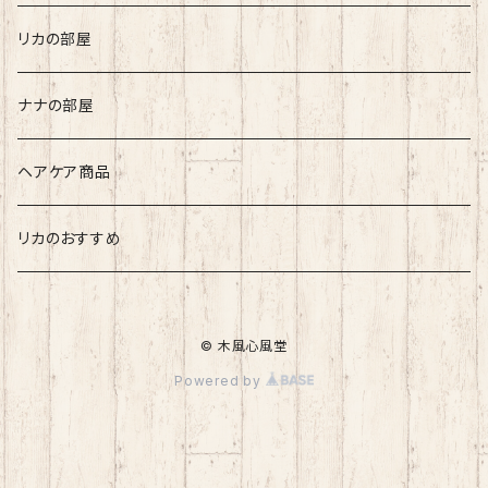
長島 龍人
リカの部屋
リカ
ナナの部屋
ヘアケア商品
リカのおすすめ
© 木風心風堂
Powered by